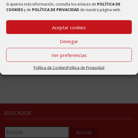
Elaboración de Mascarillas
Si quieres más información, consulta los enlaces de
POLÍTICA DE
2 abril, 2020
COOKIES
y de
POLÍTICA DE PRIVACIDAD
de nuestra página web.
Reforma del centro médico
Aceptar cookies
2 abril, 2020
Denegar
Badén elevado en la carretera de Ambel
2 abril, 2020
Ver preferencias
Nueva web del municipio de Bulbuente
4 septiembre, 2017
Política de Cookies
Política de Privacidad
BUSCADOR
Buscar: