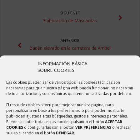
SIGUIENTE
Elaboración de Mascarillas
ANTERIOR
Badén elevado en la carretera de Ambel
INFORMACIÓN BÁSICA
SOBRE COOKIES
Las cookies pueden ser de varios tipos: las cookies técnicas son
necesarias para que nuestra página web pueda funcionar, no necesitan
de tu autorización y son las únicas que tenemos activadas por defecto.
El resto de cookies sirven para mejorar nuestra página, para
ÚLTIMAS NOTICIAS
personalizarla en base a tus preferencias, o para poder mostrarte
publicidad ajustada a tus búsquedas, gustos e intereses personales.
Puedes aceptar todas estas cookies pulsando el botón
ACEPTAR
Sulfatado de calles
COOKIES
o configurarlas con el botón
VER PREFERENCIAS
o rechazar
2 abril, 2020
su uso clicando en el botón
DENEGAR
.