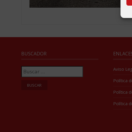
BUSCADOR
ENLACE
Buscar:
Aviso Leg
Política 
Política 
Política 