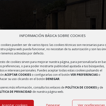
INFORMACIÓN BÁSICA SOBRE COOKIES
 cookies pueden ser de varios tipos: las cookies técnicas son necesarias para 
stra página web pueda funcionar, no necesitan de tu autorización y son las úni
 tenemos activadas por defecto.
resto de cookies sirven para mejorar nuestra página, para personalizarla en ba
us preferencias, o para poder mostrarte publicidad ajustada a tus búsquedas,
tos e intereses personales. Puedes aceptar todas estas cookies pulsando el
tón
ACEPTAR COOKIES
o configurarlas con el botón
VER PREFERENCIAS
o
hazar su uso clicando en el botón
DENEGAR
.
quieres más información, consulta los enlaces de
POLÍTICA DE COOKIES
y de
LÍTICA DE PRIVACIDAD
de nuestra página web.
Aceptar cookies
Denegar
Ver preferencias