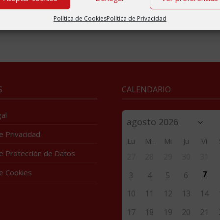
Política de Cookies
Política de Privacidad
S
CALENDARIO
al
de Privacidad
Lu
Ma
Mi
Ju
Vi
de Protección de Datos
27
28
29
30
31
de Cookies
7
3
4
5
6
10
11
12
13
14
17
18
19
20
21