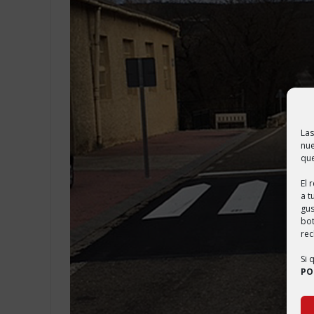
Las
nue
que
El 
a t
gus
bo
rec
Si 
PO