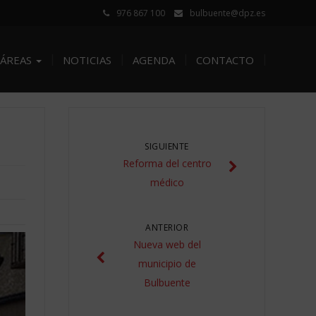
976 867 100
bulbuente@dpz.es
ÁREAS
NOTICIAS
AGENDA
CONTACTO
SIGUIENTE
Reforma del centro
médico
ANTERIOR
Nueva web del
municipio de
Bulbuente