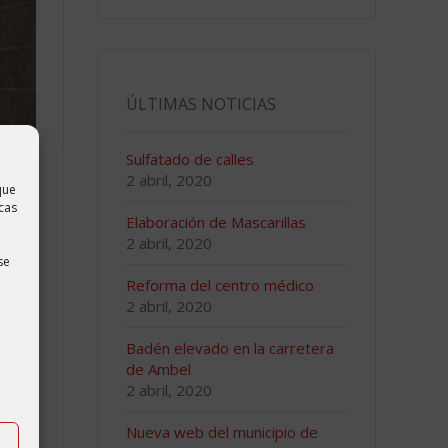
ÚLTIMAS NOTICIAS
Sulfatado de calles
2 abril, 2020
que
cas
Elaboración de Mascarillas
2 abril, 2020
se
Reforma del centro médico
2 abril, 2020
Badén elevado en la carretera
de Ambel
2 abril, 2020
Nueva web del municipio de