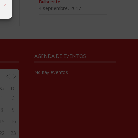
Bulbuente
4 septiembre, 2017
AGENDA DE EVENTOS
No hay eventos
Sá
Do
1
2
8
9
15
16
22
23