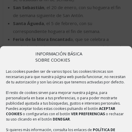
San Sebastián
, el 20 de enero, con su hoguera el fin
de semana siguiente de San Antón.
Santa Águeda
, el 5 de febrero, con su
correspondiente hoguera el fin de semana.
Feria de la Mora Encantad
a, que se celebra a
mediados de julio y en la que se representa la leyenda
INFORMACIÓN BÁSICA
de la mora encantada.
SOBRE COOKIES
Las cookies pueden ser de varios tipos: las cookies técnicas son
necesarias para que nuestra página web pueda funcionar, no necesitan
de tu autorización y son las únicas que tenemos activadas por defecto.
ÚLTIMAS NOTICIAS
El resto de cookies sirven para mejorar nuestra página, para
personalizarla en base a tus preferencias, o para poder mostrarte
publicidad ajustada a tus búsquedas, gustos e intereses personales.
Sulfatado de calles
Puedes aceptar todas estas cookies pulsando el botón
ACEPTAR
2 abril, 2020
COOKIES
o configurarlas con el botón
VER PREFERENCIAS
o rechazar
su uso clicando en el botón
DENEGAR
.
Elaboración de Mascarillas
2 abril, 2020
Si quieres más información, consulta los enlaces de
POLÍTICA DE