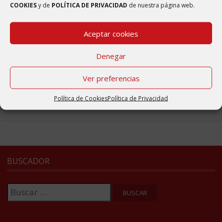
COOKIES
y de
POLÍTICA DE PRIVACIDAD
de nuestra página web.
Reforma del centro médico
2 abril, 2020
Aceptar cookies
Badén elevado en la carretera de Ambel
Denegar
2 abril, 2020
Nueva web del municipio de Bulbuente
Ver preferencias
4 septiembre, 2017
Política de Cookies
Política de Privacidad
BUSCADOR
Buscar: