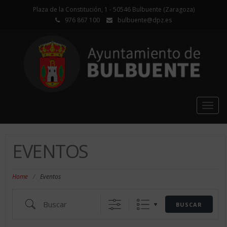
Plaza de la Constitución, 1 - 50546 Bulbuente (Zaragoza)
976 867 100
bulbuente@dpz.es
Togg
navig
EVENTOS
Home
/
Eventos
Buscar
BUSCAR