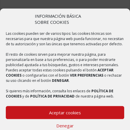
ÚLTIMAS NOTICIAS
INFORMACIÓN BÁSICA
SOBRE COOKIES
Sulfatado de calles
Las cookies pueden ser de varios tipos: las cookies técnicas son
2 abril, 2020
necesarias para que nuestra página web pueda funcionar, no necesitan
de tu autorización y son las únicas que tenemos activadas por defecto.
Elaboración de Mascarillas
2 abril, 2020
El resto de cookies sirven para mejorar nuestra página, para
personalizarla en base a tus preferencias, o para poder mostrarte
Reforma del centro médico
publicidad ajustada a tus búsquedas, gustos e intereses personales.
Puedes aceptar todas estas cookies pulsando el botón
ACEPTAR
2 abril, 2020
COOKIES
o configurarlas con el botón
VER PREFERENCIAS
o rechazar
su uso clicando en el botón
DENEGAR
.
Badén elevado en la carretera de Ambel
2 abril, 2020
Si quieres más información, consulta los enlaces de
POLÍTICA DE
COOKIES
y de
POLÍTICA DE PRIVACIDAD
de nuestra página web.
Nueva web del municipio de Bulbuente
4 septiembre, 2017
Aceptar cookies
Denegar