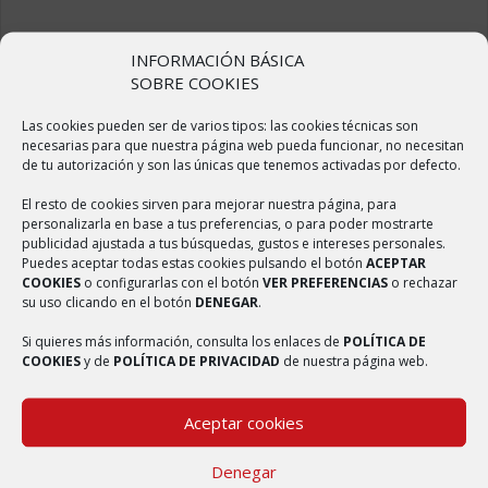
ÚLTIMAS NOTICIAS
INFORMACIÓN BÁSICA
SOBRE COOKIES
Sulfatado de calles
Las cookies pueden ser de varios tipos: las cookies técnicas son
2 abril, 2020
necesarias para que nuestra página web pueda funcionar, no necesitan
de tu autorización y son las únicas que tenemos activadas por defecto.
Elaboración de Mascarillas
2 abril, 2020
El resto de cookies sirven para mejorar nuestra página, para
personalizarla en base a tus preferencias, o para poder mostrarte
Reforma del centro médico
publicidad ajustada a tus búsquedas, gustos e intereses personales.
Puedes aceptar todas estas cookies pulsando el botón
ACEPTAR
2 abril, 2020
COOKIES
o configurarlas con el botón
VER PREFERENCIAS
o rechazar
su uso clicando en el botón
DENEGAR
.
Badén elevado en la carretera de Ambel
2 abril, 2020
Si quieres más información, consulta los enlaces de
POLÍTICA DE
COOKIES
y de
POLÍTICA DE PRIVACIDAD
de nuestra página web.
Nueva web del municipio de Bulbuente
4 septiembre, 2017
Aceptar cookies
Denegar