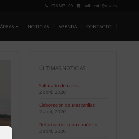
976 867 100
bulbuente@dpz.es
ÁREAS
NOTICIAS
AGENDA
CONTACTO
ÚLTIMAS NOTICIAS
Sulfatado de calles
2 abril, 2020
Elaboración de Mascarillas
2 abril, 2020
Reforma del centro médico
2 abril, 2020