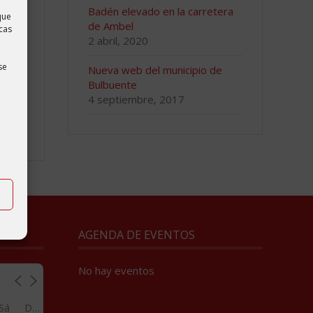
Badén elevado en la carretera
que
de Ambel
cas
2 abril, 2020
se
Nueva web del municipio de
ntre
Bulbuente
 se
4 septiembre, 2017
AGENDA DE EVENTOS
No hay eventos
Sá
Do