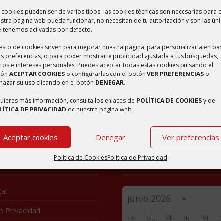
 cookies pueden ser de varios tipos: las cookies técnicas son necesarias para 
stra página web pueda funcionar, no necesitan de tu autorización y son las úni
IENTO DE BULBUENTE
 tenemos activadas por defecto.
resto de cookies sirven para mejorar nuestra página, para personalizarla en ba
óximo al Moncayo en el kilómetro 69 de la carretera nacional N-122 e
us preferencias, o para poder mostrarte publicidad ajustada a tus búsquedas,
tos e intereses personales. Puedes aceptar todas estas cookies pulsando el
 kilómetros de la localidad de Ambel. Dentro de su término municipal
tón
ACEPTAR COOKIES
o configurarlas con el botón
VER PREFERENCIAS
o
hazar su uso clicando en el botón
DENEGAR
.
embre 4, 2017
/
Saber más
quieres más información, consulta los enlaces de
POLÍTICA DE COOKIES
y de
LÍTICA DE PRIVACIDAD
de nuestra página web.
Aceptar cookies
Denegar
Ver preferencias
Política de Cookies
Política de Privacidad
S
CALENDARIO
al
de Privacidad
Lu
Ma
Mi
Ju
Vi