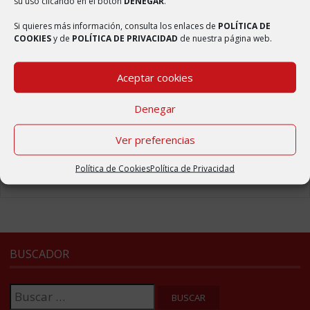
su uso clicando en el botón
DENEGAR
.
Elaboración de Mascarillas
2 abril, 2020
Si quieres más información, consulta los enlaces de
POLÍTICA DE
COOKIES
y de
POLÍTICA DE PRIVACIDAD
de nuestra página web.
Reforma del centro médico
2 abril, 2020
Aceptar cookies
Badén elevado en la carretera de Ambel
2 abril, 2020
Denegar
Nueva web del municipio de Bulbuente
Ver preferencias
4 septiembre, 2017
Política de Cookies
Política de Privacidad
BUSCADOR
Buscar: