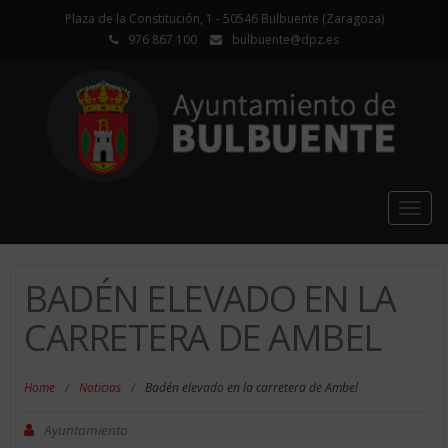
Plaza de la Constitución, 1 - 50546 Bulbuente (Zaragoza)
976 867 100
bulbuente@dpz.es
Togg
navig
BADÉN ELEVADO EN LA
CARRETERA DE AMBEL
Home
/
Noticias
/
Badén elevado en la carretera de Ambel
Ayuntamiento