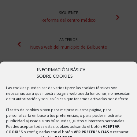
SIGUIENTE
Reforma del centro médico
ANTERIOR
Nueva web del municipio de Bulbuente
INFORMACIÓN BÁSICA
SOBRE COOKIES
Las cookies pueden ser de varios tipos: las cookies técnicas son
necesarias para que nuestra página web pueda funcionar, no necesitan
de tu autorización y son las únicas que tenemos activadas por defecto.
ÚLTIMAS NOTICIAS
El resto de cookies sirven para mejorar nuestra página, para
personalizarla en base a tus preferencias, o para poder mostrarte
Sulfatado de calles
publicidad ajustada a tus búsquedas, gustos e intereses personales.
Puedes aceptar todas estas cookies pulsando el botón
ACEPTAR
2 abril, 2020
COOKIES
o configurarlas con el botón
VER PREFERENCIAS
o rechazar