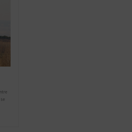
ntre
 se