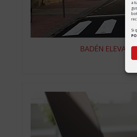
a t
gus
bo
rec
Si 
PO
BADÉN ELEVADO
ab