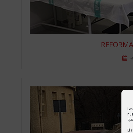
REFORMA
ab
Las
nue
que
El 