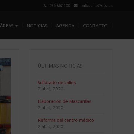
976 867 100
bulbuente@dpz.es
ÁREAS
NOTICIAS
AGENDA
CONTACTO
ÚLTIMAS NOTICIAS
Sulfatado de calles
2 abril, 2020
Elaboración de Mascarillas
2 abril, 2020
Reforma del centro médico
2 abril, 2020