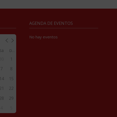
AGENDA DE EVENTOS
No hay eventos
Sá
Do
30
1
7
8
14
15
21
22
28
29
4
5