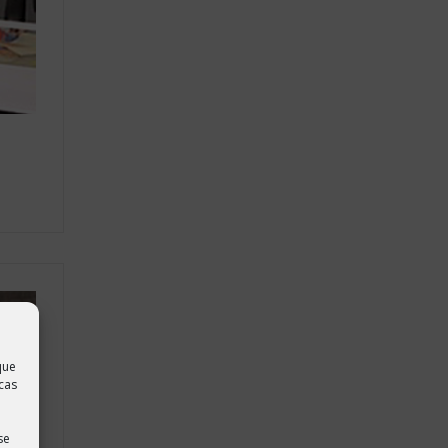
que
cas
se