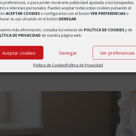
us preferencias, o para poder mostrarte publicidad ajustada a tus búsquedas,
tos e intereses personales. Puedes aceptar todas estas cookies pulsando el
tón
ACEPTAR COOKIES
o configurarlas con el botón
VER PREFERENCIAS
o
hazar su uso clicando en el botón
DENEGAR
.
quieres más información, consulta los enlaces de
POLÍTICA DE COOKIES
y de
LÍTICA DE PRIVACIDAD
de nuestra página web.
 EN LA CARRETERA DE AMBEL
Aceptar cookies
Denegar
Ver preferencias
ril 2, 2020
/
Saber más
Política de Cookies
Política de Privacidad