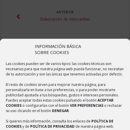
ANTERIOR
Elaboración de Mascarillas
INFORMACIÓN BÁSICA
SOBRE COOKIES
Las cookies pueden ser de varios tipos: las cookies técnicas son
necesarias para que nuestra página web pueda funcionar, no necesitan
ÚLTIMAS NOTICIAS
de tu autorización y son las únicas que tenemos activadas por defecto.
El resto de cookies sirven para mejorar nuestra página, para
Sulfatado de calles
personalizarla en base a tus preferencias, o para poder mostrarte
2 abril, 2020
publicidad ajustada a tus búsquedas, gustos e intereses personales.
Puedes aceptar todas estas cookies pulsando el botón
ACEPTAR
COOKIES
o configurarlas con el botón
VER PREFERENCIAS
o rechazar
Elaboración de Mascarillas
su uso clicando en el botón
DENEGAR
.
2 abril, 2020
Si quieres más información, consulta los enlaces de
POLÍTICA DE
Reforma del centro médico
COOKIES
y de
POLÍTICA DE PRIVACIDAD
de nuestra página web.