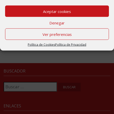
2 abril, 2020
Aceptar cookies
Badén elevado en la carretera de Ambel
2 abril, 2020
Denegar
Nueva web del municipio de Bulbuente
4 septiembre, 2017
Ver preferencias
Política de Cookies
Política de Privacidad
BUSCADOR
Buscar:
ENLACES