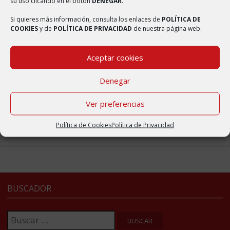
su uso clicando en el botón
DENEGAR
.
Elaboración de Mascarillas
2 abril, 2020
Si quieres más información, consulta los enlaces de
POLÍTICA DE
COOKIES
y de
POLÍTICA DE PRIVACIDAD
de nuestra página web.
Reforma del centro médico
2 abril, 2020
Aceptar cookies
Badén elevado en la carretera de Ambel
2 abril, 2020
Denegar
Nueva web del municipio de Bulbuente
Ver preferencias
4 septiembre, 2017
Política de Cookies
Política de Privacidad
BUSCADOR
Buscar: