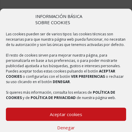
ÚLTIMAS NOTICIAS
INFORMACIÓN BÁSICA
SOBRE COOKIES
Sulfatado de calles
Las cookies pueden ser de varios tipos: las cookies técnicas son
2 abril, 2020
necesarias para que nuestra página web pueda funcionar, no necesitan
de tu autorización y son las únicas que tenemos activadas por defecto.
Elaboración de Mascarillas
2 abril, 2020
El resto de cookies sirven para mejorar nuestra página, para
personalizarla en base a tus preferencias, o para poder mostrarte
Reforma del centro médico
publicidad ajustada a tus búsquedas, gustos e intereses personales.
Puedes aceptar todas estas cookies pulsando el botón
ACEPTAR
2 abril, 2020
COOKIES
o configurarlas con el botón
VER PREFERENCIAS
o rechazar
su uso clicando en el botón
DENEGAR
.
Badén elevado en la carretera de Ambel
2 abril, 2020
Si quieres más información, consulta los enlaces de
POLÍTICA DE
COOKIES
y de
POLÍTICA DE PRIVACIDAD
de nuestra página web.
Nueva web del municipio de Bulbuente
4 septiembre, 2017
Aceptar cookies
Denegar