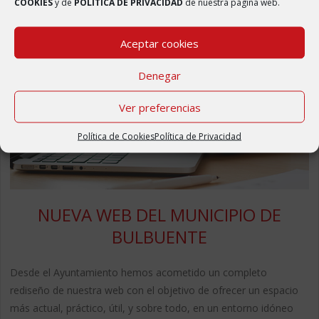
COOKIES
y de
POLÍTICA DE PRIVACIDAD
de nuestra página web.
Aceptar cookies
Denegar
Ver preferencias
Política de Cookies
Política de Privacidad
NUEVA WEB DEL MUNICIPIO DE
BULBUENTE
Desde el Ayuntamiento hemos acometido un completo
rediseño de nuestra web con el objetivo de ofrecer un espacio
más actual, práctico, útil, y sobre todo, en un entorno idóneo