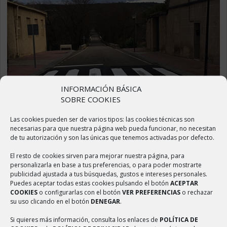
INFORMACIÓN BÁSICA
SOBRE COOKIES
Las cookies pueden ser de varios tipos: las cookies técnicas son
necesarias para que nuestra página web pueda funcionar, no necesitan
BADÉN ELEVADO EN LA CARRETERA
de tu autorización y son las únicas que tenemos activadas por defecto.
DE AMBEL
El resto de cookies sirven para mejorar nuestra página, para
personalizarla en base a tus preferencias, o para poder mostrarte
publicidad ajustada a tus búsquedas, gustos e intereses personales.
abril 2, 2020
Puedes aceptar todas estas cookies pulsando el botón
ACEPTAR
Saber más
COOKIES
o configurarlas con el botón
VER PREFERENCIAS
o rechazar
su uso clicando en el botón
DENEGAR
.
Si quieres más información, consulta los enlaces de
POLÍTICA DE