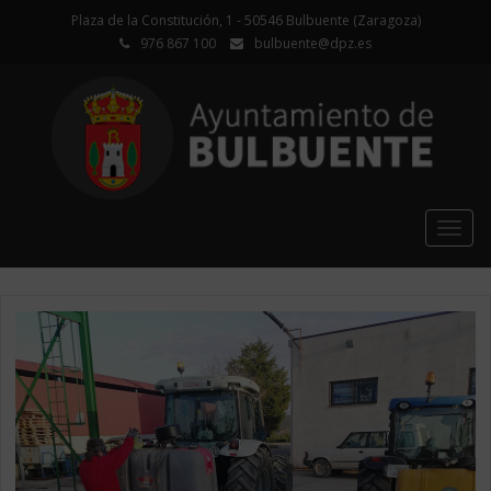
Plaza de la Constitución, 1 - 50546 Bulbuente (Zaragoza)
976 867 100
bulbuente@dpz.es
Togg
navig