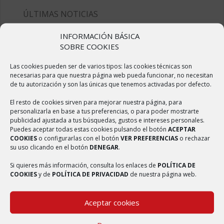
ÚLTIMAS NOTICIAS
INFORMACIÓN BÁSICA
Sulfatado de calles
SOBRE COOKIES
2 abril, 2020
Las cookies pueden ser de varios tipos: las cookies técnicas son
Elaboración de Mascarillas
necesarias para que nuestra página web pueda funcionar, no necesitan
2 abril, 2020
de tu autorización y son las únicas que tenemos activadas por defecto.
El resto de cookies sirven para mejorar nuestra página, para
Reforma del centro médico
personalizarla en base a tus preferencias, o para poder mostrarte
2 abril, 2020
publicidad ajustada a tus búsquedas, gustos e intereses personales.
Puedes aceptar todas estas cookies pulsando el botón
ACEPTAR
Badén elevado en la carretera de Ambel
COOKIES
o configurarlas con el botón
VER PREFERENCIAS
o rechazar
2 abril, 2020
su uso clicando en el botón
DENEGAR
.
Si quieres más información, consulta los enlaces de
POLÍTICA DE
Nueva web del municipio de Bulbuente
COOKIES
y de
POLÍTICA DE PRIVACIDAD
de nuestra página web.
4 septiembre, 2017
Aceptar cookies