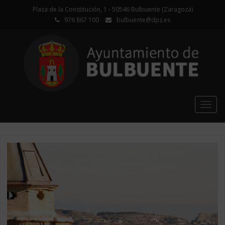
Plaza de la Constitución, 1 - 50546 Bulbuente (Zaragoza)
976 867 100
bulbuente@dpz.es
Togg
navig