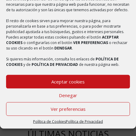
la provincia de Zaragoza, Comunidad Autónoma de Aragón. Tiene
necesarias para que nuestra página web pueda funcionar, no necesitan
de tu autorización y son las únicas que tenemos activadas por defecto.
un área de 25,52 km² con una población de 227 habitantes (INE
2016) y una densidad de 8,89 hab/km². Bulbuente ha recibido varios
El resto de cookies sirven para mejorar nuestra página, para
personalizarla en base a tus preferencias, o para poder mostrarte
nombres a lo largo de su historia, en tiempos de Jaime I de Aragón
publicidad ajustada a tus búsquedas, gustos e intereses personales.
se denominaba Bolbuén, Bulbón o Bolbón; En un texto de 1246
Puedes aceptar todas estas cookies pulsando el botón
ACEPTAR
COOKIES
o configurarlas con el botón
VER PREFERENCIAS
o rechazar
aparece como Bolbuén; en otro de 1247 sale latinizado como
su uso clicando en el botón
DENEGAR
.
Bulbón o Bolbón. En el Fogache de 1495 se escribía Borbuen; esta
Si quieres más información, consulta los enlaces de
POLÍTICA DE
última variante del topónimo la ha aprovechado el escritor Ferrán
COOKIES
y de
POLÍTICA DE PRIVACIDAD
de nuestra página web.
Marín Ramos en su novela Lorién de Borbuén. Bulbuente también
ha sido documentada como: Bulbuen, Bulbuent y Burguente.
Aceptar cookies
Denegar
Ver preferencias
Política de Cookies
Política de Privacidad
ÚLTIMAS NOTICIAS