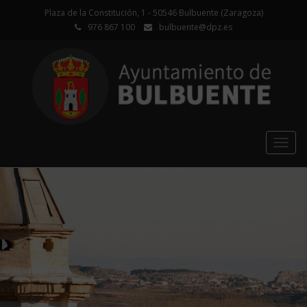
Plaza de la Constitución, 1 - 50546 Bulbuente (Zaragoza)
976 867 100
bulbuente@dpz.es
Togg
navig