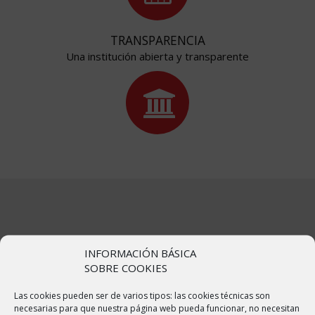
TRANSPARENCIA
Una institución abierta y transparente
NUESTRO MUNICIPIO
INFORMACIÓN BÁSICA
SOBRE COOKIES
Las cookies pueden ser de varios tipos: las cookies técnicas son
Bulbuente o Bulbuent en aragonés, es un municipio de España, en
necesarias para que nuestra página web pueda funcionar, no necesitan