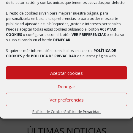
la provincia de Zaragoza, Comunidad Autónoma de Aragón. Tiene
de tu autorización y son las únicas que tenemos activadas por defecto.
un área de 25,52 km² con una población de 227 habitantes (INE
El resto de cookies sirven para mejorar nuestra página, para
personalizarla en base a tus preferencias, o para poder mostrarte
2016) y una densidad de 8,89 hab/km². Bulbuente ha recibido varios
publicidad ajustada a tus búsquedas, gustos e intereses personales.
nombres a lo largo de su historia, en tiempos de Jaime I de Aragón
Puedes aceptar todas estas cookies pulsando el botón
ACEPTAR
COOKIES
o configurarlas con el botón
VER PREFERENCIAS
o rechazar
se denominaba Bolbuén, Bulbón o Bolbón; En un texto de 1246
su uso clicando en el botón
DENEGAR
.
aparece como Bolbuén; en otro de 1247 sale latinizado como
Si quieres más información, consulta los enlaces de
POLÍTICA DE
Bulbón o Bolbón. En el Fogache de 1495 se escribía Borbuen; esta
COOKIES
y de
POLÍTICA DE PRIVACIDAD
de nuestra página web.
última variante del topónimo la ha aprovechado el escritor Ferrán
Marín Ramos en su novela Lorién de Borbuén. Bulbuente también
Aceptar cookies
ha sido documentada como: Bulbuen, Bulbuent y Burguente.
Denegar
Ver preferencias
Política de Cookies
Política de Privacidad
ÚLTIMAS NOTICIAS