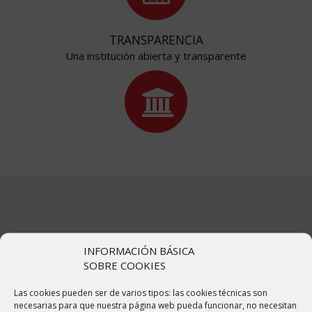
TRANSPARENCIA
Una institución abierta y transparente
NUESTRO MUNICIPIO
INFORMACIÓN BÁSICA
SOBRE COOKIES
Las cookies pueden ser de varios tipos: las cookies técnicas son
Bulbuente o Bulbuent en aragonés, es un municipio de España, en
necesarias para que nuestra página web pueda funcionar, no necesitan