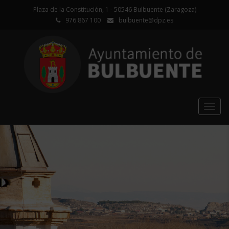
Plaza de la Constitución, 1 - 50546 Bulbuente (Zaragoza)
976 867 100
bulbuente@dpz.es
Togg
navig