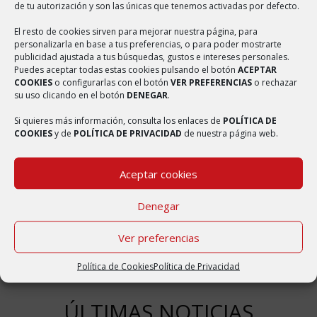
la provincia de Zaragoza, Comunidad Autónoma de Aragón. Tiene
de tu autorización y son las únicas que tenemos activadas por defecto.
un área de 25,52 km² con una población de 227 habitantes (INE
El resto de cookies sirven para mejorar nuestra página, para
personalizarla en base a tus preferencias, o para poder mostrarte
2016) y una densidad de 8,89 hab/km². Bulbuente ha recibido varios
publicidad ajustada a tus búsquedas, gustos e intereses personales.
nombres a lo largo de su historia, en tiempos de Jaime I de Aragón
Puedes aceptar todas estas cookies pulsando el botón
ACEPTAR
COOKIES
o configurarlas con el botón
VER PREFERENCIAS
o rechazar
se denominaba Bolbuén, Bulbón o Bolbón; En un texto de 1246
su uso clicando en el botón
DENEGAR
.
aparece como Bolbuén; en otro de 1247 sale latinizado como
Si quieres más información, consulta los enlaces de
POLÍTICA DE
Bulbón o Bolbón. En el Fogache de 1495 se escribía Borbuen; esta
COOKIES
y de
POLÍTICA DE PRIVACIDAD
de nuestra página web.
última variante del topónimo la ha aprovechado el escritor Ferrán
Marín Ramos en su novela Lorién de Borbuén. Bulbuente también
Aceptar cookies
ha sido documentada como: Bulbuen, Bulbuent y Burguente.
Denegar
Ver preferencias
Política de Cookies
Política de Privacidad
ÚLTIMAS NOTICIAS