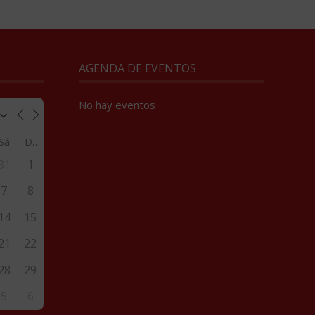
AGENDA DE EVENTOS
No hay eventos
Sá
Do
31
1
7
8
14
15
21
22
28
29
5
6