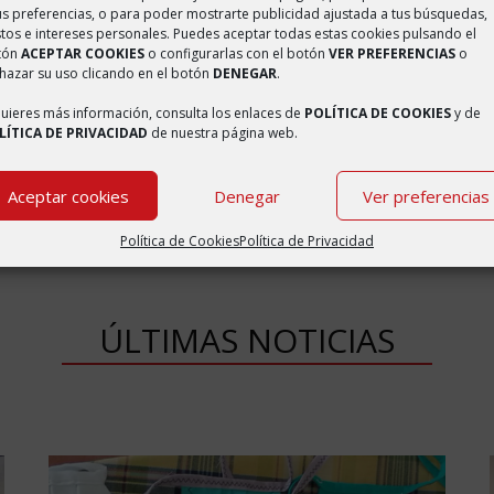
us preferencias, o para poder mostrarte publicidad ajustada a tus búsquedas,
tos e intereses personales. Puedes aceptar todas estas cookies pulsando el
 España, en la provincia de Zaragoza, Comunidad Autónoma de Aragón
tón
ACEPTAR COOKIES
o configurarlas con el botón
VER PREFERENCIAS
o
hazar su uso clicando en el botón
DENEGAR
.
ulbuente ha recibido varios nombres a lo largo de su historia, en ti
quieres más información, consulta los enlaces de
POLÍTICA DE COOKIES
y de
n otro de 1247 sale latinizado como Bulbón o Bolbón. En el Fogache
LÍTICA DE PRIVACIDAD
de nuestra página web.
ín Ramos en su novela Lorién de Borbuén. Bulbuente también ha sid
Aceptar cookies
Denegar
Ver preferencias
Política de Cookies
Política de Privacidad
ÚLTIMAS NOTICIAS