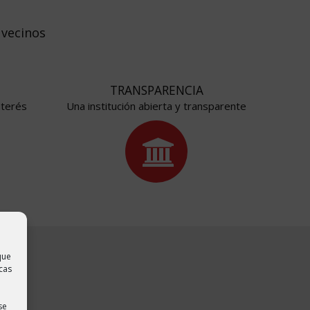
O
 vecinos
TRANSPARENCIA
nterés
Una institución abierta y transparente
que
cas
se