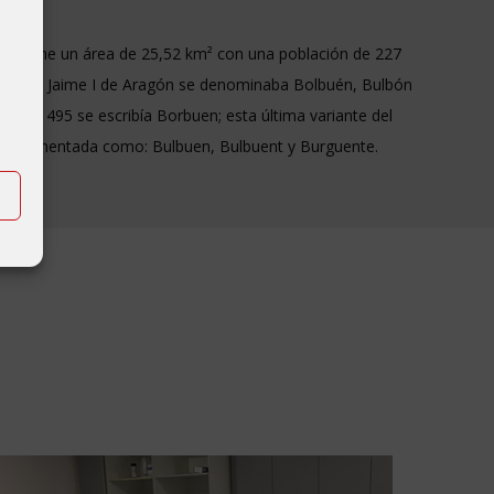
. Tiene un área de 25,52 km² con una población de 227
empos de Jaime I de Aragón se denominaba Bolbuén, Bulbón
 de 1495 se escribía Borbuen; esta última variante del
o documentada como: Bulbuen, Bulbuent y Burguente.