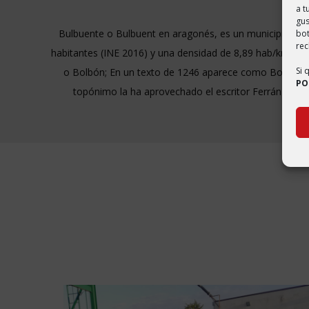
a t
gus
Bulbuente o Bulbuent en aragonés, es un municipio de
bo
rec
habitantes (INE 2016) y una densidad de 8,89 hab/km². B
Si 
o Bolbón; En un texto de 1246 aparece como Bolbuén; e
PO
topónimo la ha aprovechado el escritor Ferrán Mar