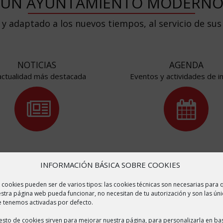
UN AYUNTAMIENTO MODERN
 y adaptado a los nuevos tiempos, al servicio de sus
NOTICIAS
AGENDA
actualidad más destacada
Eventos y actividades de i
INFORMACIÓN BÁSICA SOBRE COOKIES
 cookies pueden ser de varios tipos: las cookies técnicas son necesarias para 
stra página web pueda funcionar, no necesitan de tu autorización y son las úni
 tenemos activadas por defecto.
NUESTRO MUNICIPIO
resto de cookies sirven para mejorar nuestra página, para personalizarla en ba