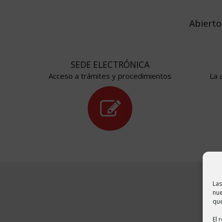
Abierto
SEDE ELECTRÓNICA
Acceso a trámites y procedimientos
La 
Las
nue
que
El 