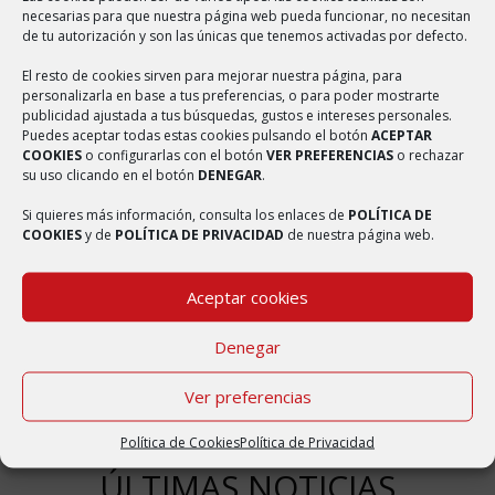
la provincia de Zaragoza, Comunidad Autónoma de Aragón. Tiene
necesarias para que nuestra página web pueda funcionar, no necesitan
de tu autorización y son las únicas que tenemos activadas por defecto.
un área de 25,52 km² con una población de 227 habitantes (INE
2016) y una densidad de 8,89 hab/km². Bulbuente ha recibido varios
El resto de cookies sirven para mejorar nuestra página, para
personalizarla en base a tus preferencias, o para poder mostrarte
nombres a lo largo de su historia, en tiempos de Jaime I de Aragón
publicidad ajustada a tus búsquedas, gustos e intereses personales.
se denominaba Bolbuén, Bulbón o Bolbón; En un texto de 1246
Puedes aceptar todas estas cookies pulsando el botón
ACEPTAR
COOKIES
o configurarlas con el botón
VER PREFERENCIAS
o rechazar
aparece como Bolbuén; en otro de 1247 sale latinizado como
su uso clicando en el botón
DENEGAR
.
Bulbón o Bolbón. En el Fogache de 1495 se escribía Borbuen; esta
Si quieres más información, consulta los enlaces de
POLÍTICA DE
última variante del topónimo la ha aprovechado el escritor Ferrán
COOKIES
y de
POLÍTICA DE PRIVACIDAD
de nuestra página web.
Marín Ramos en su novela Lorién de Borbuén. Bulbuente también
ha sido documentada como: Bulbuen, Bulbuent y Burguente.
Aceptar cookies
Denegar
Ver preferencias
Política de Cookies
Política de Privacidad
ÚLTIMAS NOTICIAS