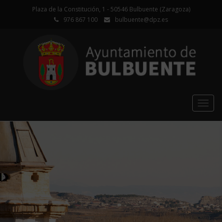
Plaza de la Constitución, 1 - 50546 Bulbuente (Zaragoza)
976 867 100
bulbuente@dpz.es
Togg
navig